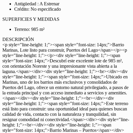
Antigüedad : A Estrenar
Crédito: No especificado
SUPERFICIES Y MEDIDAS
Terreno: 985 m²
DESCRIPCIÓN
<p style="line-height: 1;"><span style="font-size: 14px;">Barrio
Marinas, Lote listo para construir, Puertos del Lago</span></p><p
style="line-height: 1;"></p><div style="line-height: 1;"><span
style="font-size: 14px;">Descubrí este excelente lote de 985 m²,
con orientación Noreste y una impresionante vista abierta a la
laguna.</span></div><div style="line-height: 1;"><br></div><div
style="line-height: 1;"><span style="font-size: 14px;">Ubicado en
Marinas, uno de los barrios más exclusivos y consolidados de
Puertos del Lago, ofrece un entorno natural privilegiado, a pasos de
la entrada principal y con acceso inmediato a servicios y amenities.
</span></div><div style="line-height: 1;"><br></div><div
style="line-height: 1;"><span style="font-size: 14px;">Este terreno
está listo para construir: una oportunidad ideal para quienes buscan
calidad de vida, contacto con la naturaleza y tranquilidad, sin
resignar comodidad ni conectividad.</span></div><div style="line-
height: 1;"><br></div><div style="line-height: 1;"><span
style="font-size: 14px;">Barrio Marinas – Puertos</span></div>