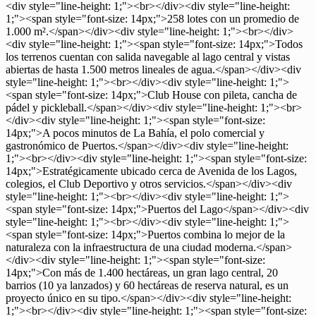
<div style="line-height: 1;"><br></div><div style="line-height:
1;"><span style="font-size: 14px;">258 lotes con un promedio de
1.000 m².</span></div><div style="line-height: 1;"><br></div>
<div style="line-height: 1;"><span style="font-size: 14px;">Todos
los terrenos cuentan con salida navegable al lago central y vistas
abiertas de hasta 1.500 metros lineales de agua.</span></div><div
style="line-height: 1;"><br></div><div style="line-height: 1;">
<span style="font-size: 14px;">Club House con pileta, cancha de
pádel y pickleball.</span></div><div style="line-height: 1;"><br>
</div><div style="line-height: 1;"><span style="font-size:
14px;">A pocos minutos de La Bahía, el polo comercial y
gastronómico de Puertos.</span></div><div style="line-height:
1;"><br></div><div style="line-height: 1;"><span style="font-size:
14px;">Estratégicamente ubicado cerca de Avenida de los Lagos,
colegios, el Club Deportivo y otros servicios.</span></div><div
style="line-height: 1;"><br></div><div style="line-height: 1;">
<span style="font-size: 14px;">Puertos del Lago</span></div><div
style="line-height: 1;"><br></div><div style="line-height: 1;">
<span style="font-size: 14px;">Puertos combina lo mejor de la
naturaleza con la infraestructura de una ciudad moderna.</span>
</div><div style="line-height: 1;"><span style="font-size:
14px;">Con más de 1.400 hectáreas, un gran lago central, 20
barrios (10 ya lanzados) y 60 hectáreas de reserva natural, es un
proyecto único en su tipo.</span></div><div style="line-height:
1;"><br></div><div style="line-height: 1;"><span style="font-size: