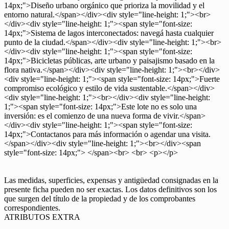
14px;">Diseño urbano orgánico que prioriza la movilidad y el
entorno natural.</span></div><div style="line-height: 1;"><br>
</div><div style="line-height: 1;"><span style="font-size:
14px;">Sistema de lagos interconectados: navegá hasta cualquier
punto de la ciudad.</span></div><div style="line-height: 1;"><br>
</div><div style="line-height: 1;"><span style="font-size:
14px;">Bicicletas públicas, arte urbano y paisajismo basado en la
flora nativa.</span></div><div style="line-height: 1;"><br></div>
<div style="line-height: 1;"><span style="font-size: 14px;">Fuerte
compromiso ecológico y estilo de vida sustentable.</span></div>
<div style="line-height: 1;"><br></div><div style="line-height:
1;"><span style="font-size: 14px;">Este lote no es solo una
inversión: es el comienzo de una nueva forma de vivir.</span>
</div><div style="line-height: 1;"><span style="font-size:
14px;">Contactanos para más información o agendar una visita.
</span></div><div style="line-height: 1;"><br></div><span
style="font-size: 14px;"> </span><br> <br> <p></p>
Las medidas, superficies, expensas y antigüedad consignadas en la
presente ficha pueden no ser exactas. Los datos definitivos son los
que surgen del título de la propiedad y de los comprobantes
correspondientes.
ATRIBUTOS EXTRA